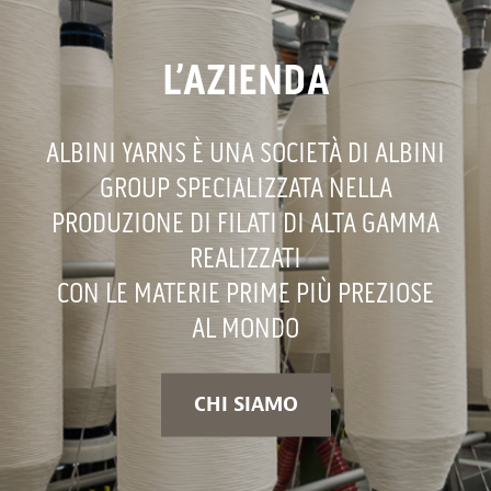
L’AZIENDA
ALBINI YARNS È UNA SOCIETÀ DI ALBINI
GROUP SPECIALIZZATA NELLA
PRODUZIONE DI FILATI DI ALTA GAMMA
REALIZZATI
CON LE MATERIE PRIME PIÙ PREZIOSE
AL MONDO
CHI SIAMO